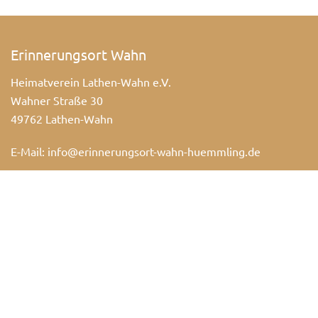
Erinnerungsort Wahn
Heimatverein Lathen-Wahn e.V.
Wahner Straße 30
49762 Lathen-Wahn
E-Mail:
info@erinnerungsort-wahn-huemmling.de
Nützliche Links
Hier finden Sie nützliche Links zu anderen Seiten die für
Sie interessant sein könnten.
ZU DEN LINKS