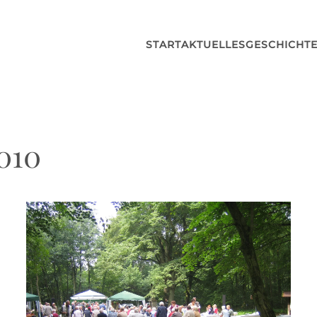
START
AKTUELLES
GESCHICHT
010