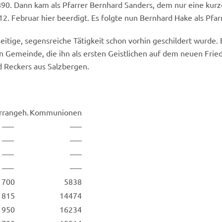
890. Dann kam als Pfarrer Bernhard Sanders, dem nur eine kurz
2. Februar hier beerdigt. Es folgte nun Bernhard Hake als Pfa
tige, segensreiche Tätigkeit schon vorhin geschildert wurde. 
n Gemeinde, die ihn als ersten Geistlichen auf dem neuen Fri
d Reckers aus Salzbergen.
rrangeh.
Kommunionen
—–
—–
—–
—–
—–
—–
—–
—–
700
5838
815
14474
950
16234