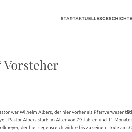
START
AKTUELLES
GESCHICHT
& Vorsteher
tor war Wilhelm Albers, der hier vorher als Pfarrverweser täti
yer. Pastor Albers starb im Alter von 79 Jahren und 11 Monat
lmeyer, der hier segensreich wirkte bis zu seinem Tode am 30. J