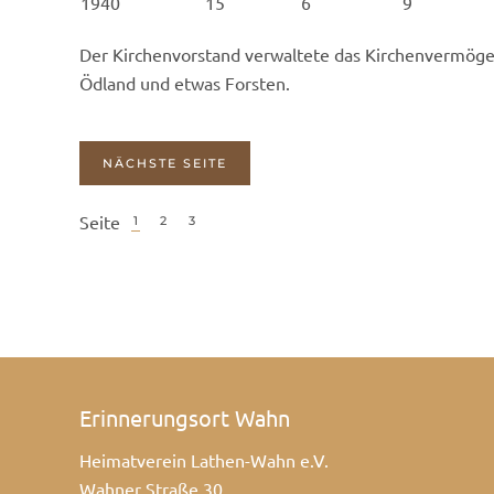
1940
15
6
9
Der Kirchenvorstand verwaltete das Kirchenvermögen:
Ödland und etwas Forsten.
NÄCHSTE SEITE
Seite
1
2
3
Erinnerungsort Wahn
Heimatverein Lathen-Wahn e.V.
Wahner Straße 30