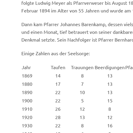
folgte Ludwig Meyer als Pfarrverweser bis August 1
Februar 1894 im Alter von 55 Jahren und wurde am 1
Dann kam Pfarrer Johannes Barenkamp, dessen vielsei
und einen Monat, tief betrauert von seiner dankbare
Denkmal setzte. Sein Nachfolger ist Pfarrer Bernhar
Einige Zahlen aus der Seelsorge:
Jahr
Taufen
Trauungen
Beerdigungen
Pfa
1869
14
8
13
1880
17
7
13
1890
22
10
13
1900
22
5
15
1910
26
12
8
1920
28
13
12
1930
22
8
16