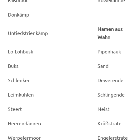
Fäßbraut
Röwekämpe
Donkämp
Namen aus
Untiedstrienkämp
Wahn
Lo-Lohbusk
Pipenhauk
Buks
Sand
Schlenken
Dewerende
Leimkuhlen
Schlingende
Steert
Neist
Heerendännen
Krüßstrate
Werpelermoor
Engelerstrate