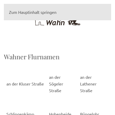
Zum Hauptinhalt springen
Wahner Flurnamen
an der
an der
an der Kluser Straße
Sögeler
Lathener
Straße
Straße
Schlingenkämp
Hohenheide
Büngelohr