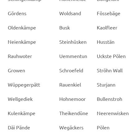
Gördens
Woldsand
Fössebäge
Oldenkämpe
Busk
Kaolfleer
Neienkämpe
Steinhüsken
Husstän
Rauhwoter
Uemmentun
Uckste Pölen
Growen
Schroefeld
Ströhn Wall
Wüppegerpätt
Rauenkiel
Sturjann
Wellgediek
Hohnemoor
Bullenstroh
Kulenkämpe
Theikendüne
Neerenwisken
Däi Pände
Wegäckers
Pölen