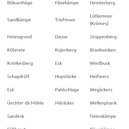
Büksenhöge
Fänekämpe
Hemterberg
Lütkemoor
Sandkämpe
Triefmoor
(Krömes)
Neiengrund
Dause
Stoppenberg
Kötereie
Kojenberg
Braukwisken
Kninkesberg
Esk
Wiedbusk
Schapdrüft
Hopstücke
Heifleers
Esk
Pahlschlage
Wegäckers
Üechter dä Möhle
Märäcker
Wellenpiserk
Sandesk
Neienkämpe