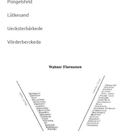
Püngelsfeld
Lütkesand
Uecksterbärkede
Vörderberckeda